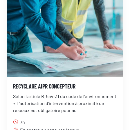
Numéro de téléphone
Votre message
RÉSERVER
SI.Groupe utilise vos données pour répondre à votre demande et, avec
RECYCLAGE AIPR CONCEPTEUR
votre accord, vous adresser ses offres. Pour en savoir plus, consultez
notre politique de confidentialité.
Selon l’article R. 554-31 du code de l’environnement
« L’autorisation d’intervention à proximité de
réseaux est obligatoire pour au...
7h
En centre ou dans vos locaux