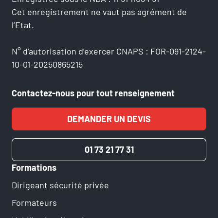
Cet enregistrement ne vaut pas agrément de
l’Etat.
Numéro de téléphone
N° d’autorisation d’exercer CNAPS : FOR-091-2124-
10-01-20250865215
Votre message
Contactez-nous pour tout renseignement
DEMANDER UN DEVIS
RÉSERVER
01 73 21 77 31
Formations
SI.Groupe utilise vos données pour répondre à votre demande et, avec
votre accord, vous adresser ses offres. Pour en savoir plus, consultez
Dirigeant sécurité privée
notre politique de confidentialité.
Formateurs