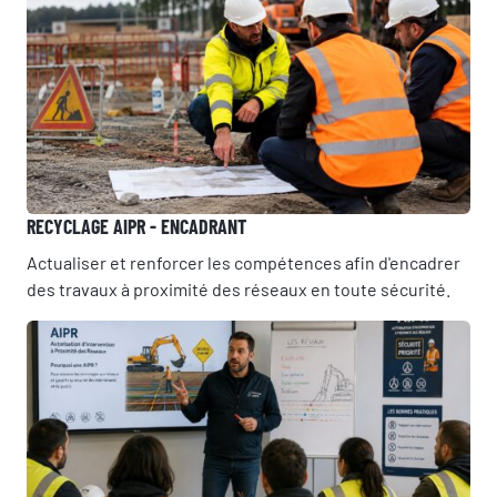
Prénom
Nom
RECYCLAGE AIPR - ENCADRANT
Actualiser et renforcer les compétences afin d'encadrer
Adresse e-mail
des travaux à proximité des réseaux en toute sécurité.
Numéro de téléphone
Votre message