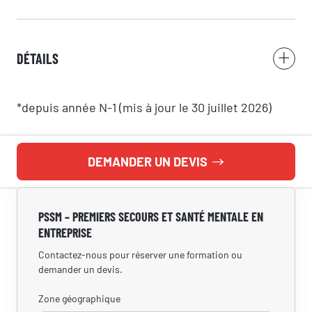
Numéro de téléphone
DÉTAILS
Votre message
*depuis année N-1 (mis à jour le 30 juillet 2026)
DEMANDER UN DEVIS
RÉSERVER
PSSM – PREMIERS SECOURS ET SANTÉ MENTALE EN
SI.Groupe utilise vos données pour répondre à votre demande et, avec
votre accord, vous adresser ses offres. Pour en savoir plus, consultez
ENTREPRISE
notre politique de confidentialité.
Contactez-nous pour réserver une formation ou
demander un devis.
Zone géographique