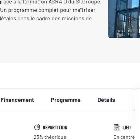
râce à la formation ASRA D du SI.Groupe,
 Un programme complet pour maîtriser
létales dans le cadre des missions de
Financement
Programme
Détails
RÉPARTITION
LIEU
25%
théorique
En centre