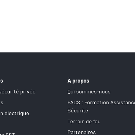
ns
À propos
sécurité privée
Qui sommes-nous
rs
FACS : Formation Assistanc
Sécurité
on électrique
Terrain de feu
Partenaires
me SST