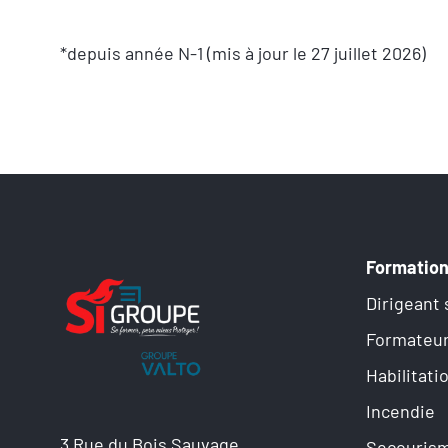
*depuis année N-1 (mis à jour le 27 juillet 2026)
Formatio
Dirigeant 
Formateu
Habilitati
Incendie
3 Rue du Bois Sauvage,
Secouris