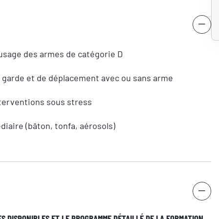
Nom
’usage des armes de catégorie D
e garde et de déplacement avec ou sans arme
Numéro de téléphone
interventions sous stress
diaire (bâton, tonfa, aérosols)
RÉSERVER
S DISPONIBLES ET LE PROGRAMME DÉTAILLÉ DE LA FORMATION.