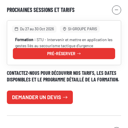
PROCHAINES SESSIONS ET TARIFS
Nom
Du 27 au 30 Oct 2026
SI-GROUPE PARIS
Formation :
STU - Intervenir et mettre en application les
Adresse e-mail
gestes liés au secourisme tactique d’urgence
PRÉ-RÉSERVER
Numéro de téléphone
CONTACTEZ-NOUS POUR DÉCOUVRIR NOS TARIFS, LES DATES
DISPONIBLES ET LE PROGRAMME DÉTAILLÉ DE LA FORMATION.
Votre message
DEMANDER UN DEVIS