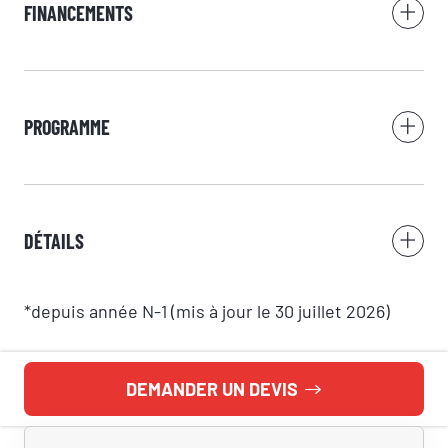
FINANCEMENTS
RÉSERVER
SI.Groupe utilise vos données pour répondre à votre demande et, avec
votre accord, vous adresser ses offres. Pour en savoir plus, consultez
notre politique de confidentialité.
PROGRAMME
DÉTAILS
*depuis année N-1 (mis à jour le 30 juillet 2026)
DEMANDER UN DEVIS