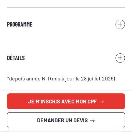
Votre message
PROGRAMME
RÉSERVER
DÉTAILS
SI.Groupe utilise vos données pour répondre à votre demande et, avec
votre accord, vous adresser ses offres. Pour en savoir plus, consultez
*depuis année N-1 (mis à jour le 28 juillet 2026)
notre politique de confidentialité.
JE M’INSCRIS AVEC MON CPF
DEMANDER UN DEVIS