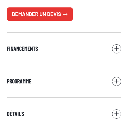
DEMANDER UN DEVIS
RÉSERVER
SI.Groupe utilise vos données pour répondre à votre demande et, avec
votre accord, vous adresser ses offres. Pour en savoir plus, consultez
notre politique de confidentialité.
FINANCEMENTS
PROGRAMME
DÉTAILS