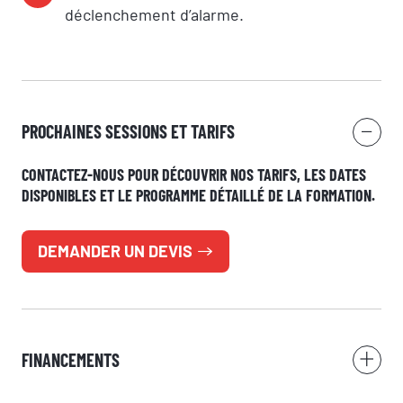
déclenchement d’alarme.
Nom
Adresse e-mail
PROCHAINES SESSIONS ET TARIFS
CONTACTEZ-NOUS POUR DÉCOUVRIR NOS TARIFS, LES DATES
Numéro de téléphone
DISPONIBLES ET LE PROGRAMME DÉTAILLÉ DE LA FORMATION.
DEMANDER UN DEVIS
Votre message
FINANCEMENTS
RÉSERVER