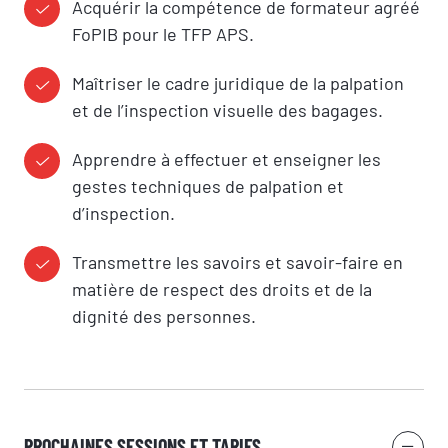
Acquérir la compétence de formateur agréé
FoPIB pour le TFP APS.
Votre message
Maîtriser le cadre juridique de la palpation
et de l’inspection visuelle des bagages.
Apprendre à effectuer et enseigner les
gestes techniques de palpation et
RÉSERVER
d’inspection.
SI.Groupe utilise vos données pour répondre à votre demande et, avec
Transmettre les savoirs et savoir-faire en
votre accord, vous adresser ses offres. Pour en savoir plus, consultez
notre politique de confidentialité.
matière de respect des droits et de la
dignité des personnes.
PROCHAINES SESSIONS ET TARIFS