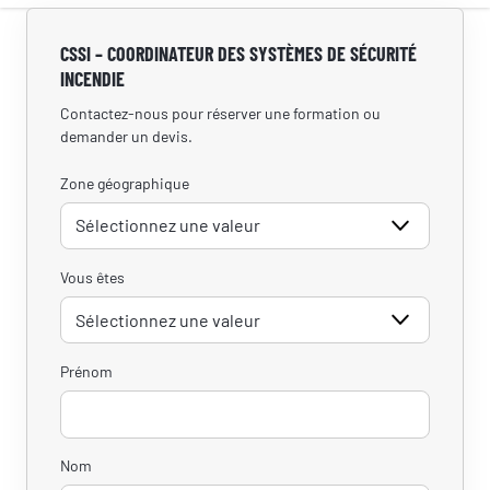
CSSI – COORDINATEUR DES SYSTÈMES DE SÉCURITÉ
RÉSERVER
INCENDIE
Contactez-nous pour réserver une formation ou
SI.Groupe utilise vos données pour répondre à votre demande et, avec
votre accord, vous adresser ses offres. Pour en savoir plus, consultez
demander un devis.
notre politique de confidentialité.
Zone géographique
Vous êtes
Prénom
Nom